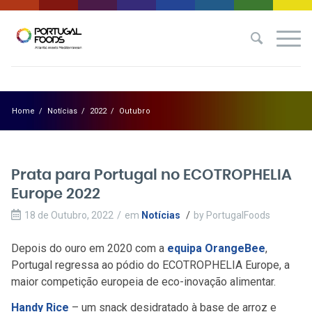
Home
/
Notícias
/
2022
/
Outubro
Prata para Portugal no ECOTROPHELIA
Europe 2022
18 de Outubro, 2022
/
em
Notícias
/
by
PortugalFoods
Depois do ouro em 2020 com a
equipa OrangeBee
,
Portugal regressa ao pódio do ECOTROPHELIA Europe, a
maior competição europeia de eco-inovação alimentar.
Handy Rice
– um snack desidratado à base de arroz e