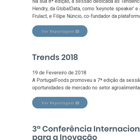
Na sua 8ª edição, a sessão dedicada às Tendênci
Hendry, da GlobalData, como ‘keynote speaker’ e 
Frulact, e Filipe Núncio, co-fundador da plataform
Ver Reportagem
Trends 2018
19 de Fevereiro de 2018
A PortugalFoods promoveu a 7ª edição da sessão
oportunidades de mercado no setor agroalimentar
Ver Reportagem
3ª Conferência Internacio
para a Inovação