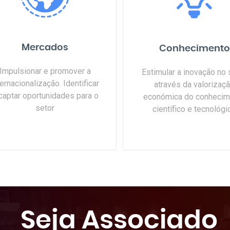
Mercados
Conhecimento
Impulsionar e promover a
Estimular a inovação no 
ternacionalização. Identificar
através da valorizaç
captar oportunidades para o
económica do conhecim
setor
científico e tecnológi
Seja Associado