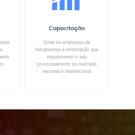
Capacitação
setor
Dotar as empresas de
ão
ferramentas e informação que
ento
impulsionem o seu
co
posicionamento no mercado
nacional e internacional