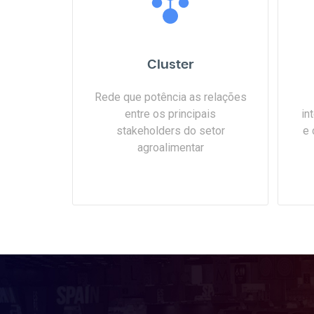
Cluster
Rede que potência as relações
in
entre os principais
e 
stakeholders do setor
agroalimentar