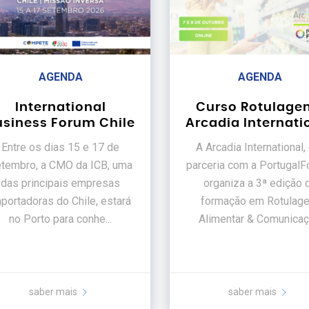
AGENDA
AGENDA
International
Curso Rotulagem
usiness Forum Chile
Arcadia Internati
Entre os dias 15 e 17 de
A Arcadia International
tembro, a CMO da ICB, uma
parceria com a PortugalF
das principais empresas
organiza a 3ª edição 
portadoras do Chile, estará
formação em Rotulag
no Porto para conhe...
Alimentar & Comunicaçã
saber mais
saber mais