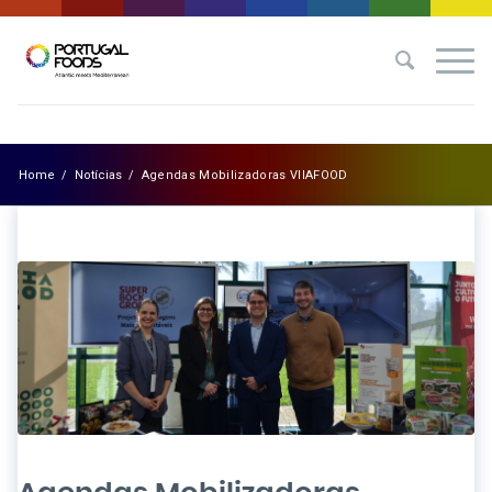
Home
/
Notícias
/
Agendas Mobilizadoras VIIAFOOD