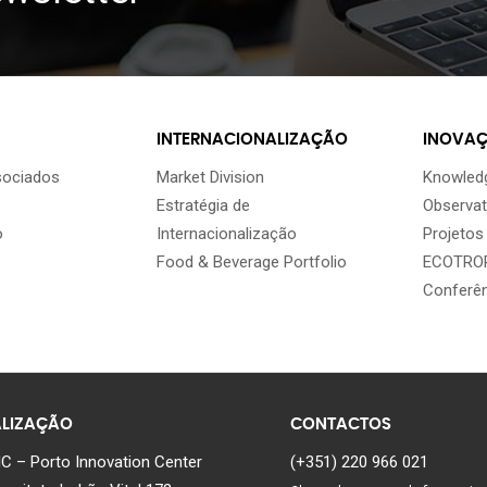
INTERNACIONALIZAÇÃO
INOVA
sociados
Market Division
Knowledg
Estratégia de
Observat
o
Internacionalização
Projetos
Food & Beverage Portfolio
ECOTROP
Conferê
LIZAÇÃO
CONTACTOS
C – Porto Innovation Center
(+351) 220 966 021