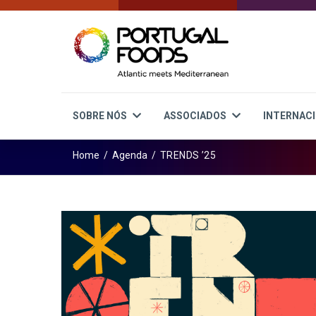
SOBRE NÓS
ASSOCIADOS
INTERNAC
Home
/
Agenda
/
TRENDS ’25