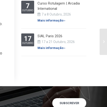
Curso Rotulagem | Arcadia
7
International
OUTUBRO
7 a 8 Outubro, 2026
Mais informação ›
o.
SIAL Paris 2026
17
17 a 21 Outubro, 2026
OUTUBRO
Mais informação ›
to
SUBSCREVER