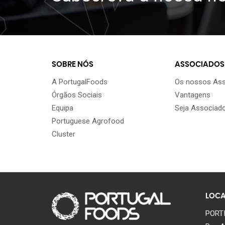
SOBRE NÓS
ASSOCIADOS
A PortugalFoods
Os nossos As
Órgãos Sociais
Vantagens
Equipa
Seja Associad
Portuguese Agrofood
Cluster
LOCA
PORTI