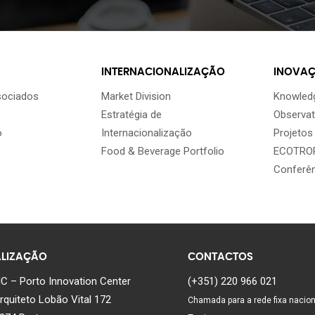
INTERNACIONALIZAÇÃO
INOVA
sociados
Market Division
Knowledg
Estratégia de
Observat
o
Internacionalização
Projetos
Food & Beverage Portfolio
ECOTROP
Conferê
LIZAÇÃO
CONTACTOS
C – Porto Innovation Center
(+351) 220 966 021
rquiteto Lobão Vital 172
Chamada para a rede fixa nacion