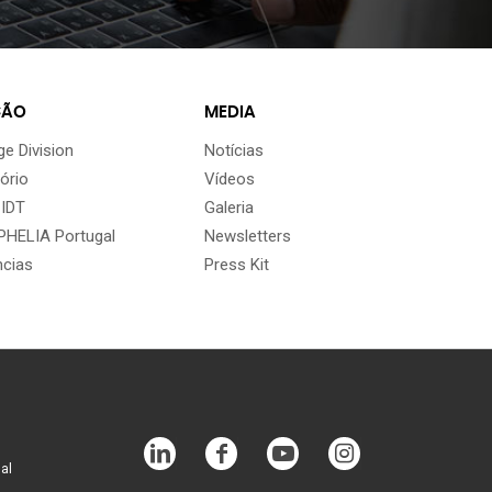
ÇÃO
MEDIA
e Division
Notícias
ório
Vídeos
 IDT
Galeria
HELIA Portugal
Newsletters
ncias
Press Kit
al