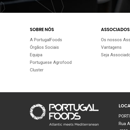
SOBRE NÓS
ASSOCIADOS
A PortugalFoods
Os nossos As
Órgãos Sociais
Vantagens
Equipa
Seja Associad
Portuguese Agrofood
Cluster
LOCA
PORTI
Rua A