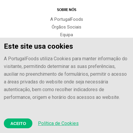
SOBRE NÓS
A PortugalFoods
Órgãos Sociais
Equipa
Portuguese Agrofood Cluster
Este site usa cookies
A PortugalFoods utiliza Cookies para manter informação do
ASSOCIADOS
visitante, permitindo determinar as suas preferências,
Os nossos Associados
auxiliar no preenchimento de formulários, permitir o acesso
Vantagens
a áreas privadas do website onde seja necessária
Seja Associado
autenticação, bem como recolher indicadores de
performance, origem e horário dos acessos ao website.
INTERNACIONALIZAÇÃO
Market Division
Estratégia de Internacionalização
Política de Cookies
Food & Beverage Portfolio
ACEITO